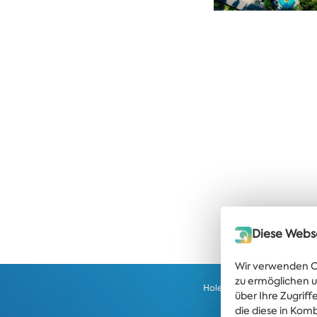
Diese Webs
Wir verwenden Co
zu ermöglichen u
Holen Sie sich die neuesten
über Ihre Zugrif
Angebote direkt in I
die diese in Kom