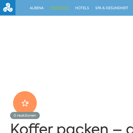
ANGEBOTE
ALBENA
HOTELS
SPA & GESUNDHEIT
0
reaktionen
Koffer packen – 