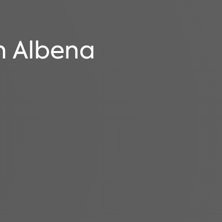
n Albena