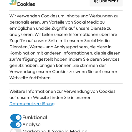
Übersicht
Cookies
Wir verwenden Cookies um Inhalte und Werbungen zu
personalisieren, um Vorteile von Social Media zu
ermöglichen und die Zugriffe auf unsere Dienste zu
analysieren. Wir teilen unsere Informationen über Ihre
Zugriffe auf unsere Seite mit unseren Social Media-
Diensten, Werbe- und Analysepartnern, die diese in
Kombination mit anderen Informationen, die sie diesen
Holen Sie sich die neuesten Nachrichten und Angebote direkt in Ihren
Posteingang
zur Verfügung gestellt haben, indem Sie deren Services
genutz haben, bringen können. Sie stimmen der
Verwendung unserer Cookies zu, wenn Sie auf unserer
ABONNIEREN
Webseite fortfahren.
Weitere Informationen zur Verwendung von Cookies
ALBENA
auf unserer Website finden Sie in unserer
Datenschutzerklärung
.
ALBENA.BG
Funktional
HOTELS
Analyse
SPA & GESUNDHEIT
Marketing & Soziale Medien