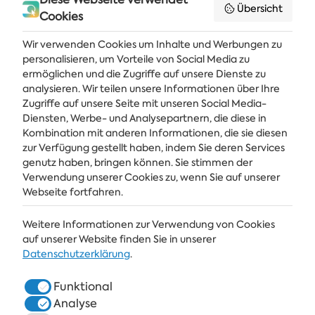
Ähnliche Artikel
Übersicht
Cookies
DARA Beach Party in Albena
Wir verwenden Cookies um Inhalte und Werbungen zu
personalisieren, um Vorteile von Social Media zu
Goldene 60+: Zone Meer
ermöglichen und die Zugriffe auf unsere Dienste zu
analysieren. Wir teilen unsere Informationen über Ihre
Zugriffe auf unsere Seite mit unseren Social Media-
Diensten, Werbe- und Analysepartnern, die diese in
Kombination mit anderen Informationen, die sie diesen
Holen Sie sich die neuesten Nachrichten und Angebote direkt in Ihren
Posteingang
zur Verfügung gestellt haben, indem Sie deren Services
genutz haben, bringen können. Sie stimmen der
Verwendung unserer Cookies zu, wenn Sie auf unserer
ABONNIEREN
Webseite fortfahren.
Weitere Informationen zur Verwendung von Cookies
ALBENA
auf unserer Website finden Sie in unserer
Datenschutzerklärung
.
ALBENA.BG
Funktional
HOTELS
Analyse