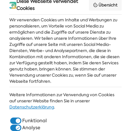
Diese Webseite verwendet
Übersicht
Cookies
Wir verwenden Cookies um Inhalte und Werbungen zu
Holen Sie sich die neuesten Nachrichten und Angebote direkt in Ihren
Posteingang
personalisieren, um Vorteile von Social Media zu
ermöglichen und die Zugriffe auf unsere Dienste zu
ABONNIEREN
analysieren. Wir teilen unsere Informationen über Ihre
Zugriffe auf unsere Seite mit unseren Social Media-
Diensten, Werbe- und Analysepartnern, die diese in
Kombination mit anderen Informationen, die sie diesen
ALBENA
zur Verfügung gestellt haben, indem Sie deren Services
genutz haben, bringen können. Sie stimmen der
ALBENA.BG
Verwendung unserer Cookies zu, wenn Sie auf unserer
Webseite fortfahren.
HOTELS
Weitere Informationen zur Verwendung von Cookies
SPA & GESUNDHEIT
auf unserer Website finden Sie in unserer
Datenschutzerklärung
.
RESTAURANTS & BARS
Funktional
COWORKING
Analyse