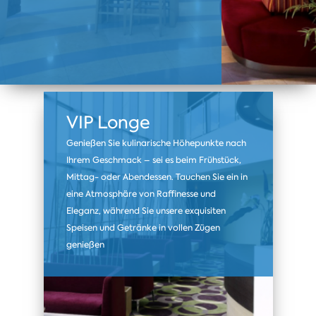
VIP Longe
Genießen Sie kulinarische Höhepunkte nach
Ihrem Geschmack – sei es beim Frühstück,
Mittag- oder Abendessen. Tauchen Sie ein in
eine Atmosphäre von Raffinesse und
Eleganz, während Sie unsere exquisiten
Speisen und Getränke in vollen Zügen
genießen