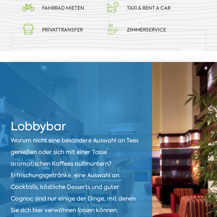
FAHRRAD MIETEN
TAXI & RENT A CAR
PRIVATTRANSFER
ZIMMERSERVICE
Lobbybar
Warum nicht eine besondere Auswahl an Tees
genießen oder sich mit einer Tasse
aromatischen Kaffees aufmuntern?
Erfrischungsgetränke, eine Auswahl an
Cocktails, köstliche Desserts und guter
Cognac sind nur einige der Dinge, mit denen
Sie sich hier verwöhnen lassen können.