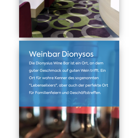
Weinbar Dionysos
Die Dionysius Wine Bar ist ein Ort, an dem
guter Geschmack auf guten Wein trifft. Ein
Ort für wahre Kenner des sogenannten
"Lebenselixiers", aber auch der perfekte Ort
für Familienfeiern und Geschäftstreffen.