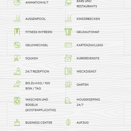
BARS UND
ANIMATION 6/7
RESTAURANTS
AUSSENPOOL
KINDERBECKEN
FITNESS IM FREIEN
GELDAUTOMAT
GELDWECHSEL
KARTENZAHLUNG
SQUASH
KURIERDIENSTE
24/7 REZEPTION
WECKDIENST
BIS ZU 4 KG / 100
GARTEN
BGN / TAG
WASCHEN UND
HOUSEKEEPING
BÜGELN
24/7
(KOSTENPFLICHTIG)
BUSINESS CENTER
AUFZUG