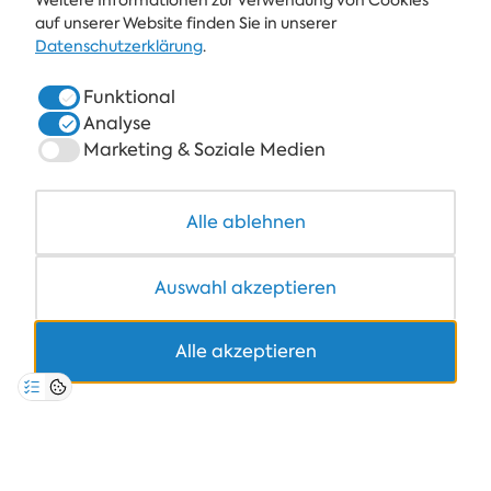
Weitere Informationen zur Verwendung von Cookies
ALBENA
auf unserer Website finden Sie in unserer
Datenschutzerklärung
.
ALBENA.BG
Funktional
HOTELS
Analyse
SPA & GESUNDHEIT
Marketing & Soziale Medien
RESTAURANTS & BARS
Alle ablehnen
COWORKING
Auswahl akzeptieren
Alle akzeptieren
+359 700 12 110
8:30-17:00 Mo-Fr
PREIS FÜR STANDARDANRUFE