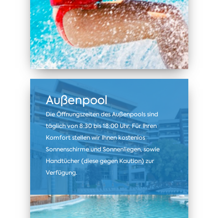
Außenpool
Die Öffnungszeiten des Außenpools sind
täglich von 8:30 bis 18:00 Uhr. Für Ihren
Komfort stellen wir Ihnen kostenlos
Sonnenschirme und Sonnenliegen, sowie
Handtücher (diese gegen Kaution) zur
Verfügung.