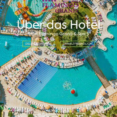
Über das Hotel
Hotel Flamingo Grand & Spa 5*
DELUXE & LIFESTYLE
UMWELTFREUNDLICH
WETTER
Wasser
IN FLAMINGO