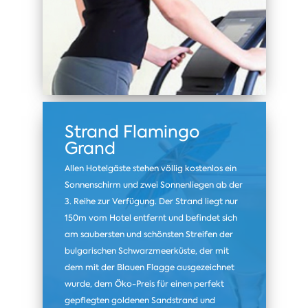
Strand Flamingo
Grand
Allen Hotelgäste stehen völlig kostenlos ein
Sonnenschirm und zwei Sonnenliegen ab der
3. Reihe zur Verfügung. Der Strand liegt nur
150m vom Hotel entfernt und befindet sich
am saubersten und schönsten Streifen der
bulgarischen Schwarzmeerküste, der mit
dem mit der Blauen Flagge ausgezeichnet
wurde, dem Öko-Preis für einen perfekt
gepflegten goldenen Sandstrand und