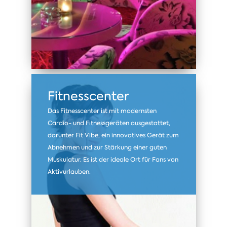
Fitnesscenter
Das Fitnesscenter ist mit modernsten
Cardio- und Fitnessgeräten ausgestattet,
darunter Fit Vibe, ein innovatives Gerät zum
Abnehmen und zur Stärkung einer guten
Muskulatur. Es ist der ideale Ort für Fans von
Aktivurlauben.